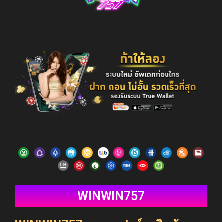
WINWIN757