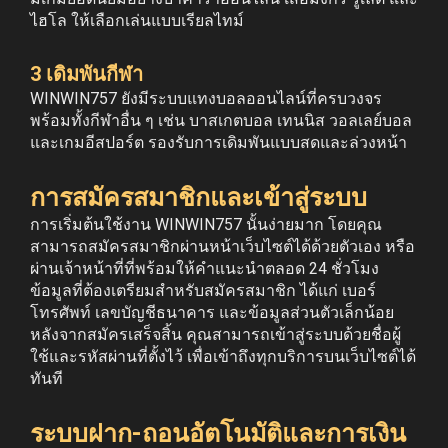
ไฮโล ให้เลือกเล่นแบบเรียลไทม์
3 เดิมพันกีฬา
WINWIN757 ยังมีระบบแทงบอลออนไลน์ที่ครบวงจร
พร้อมทั้งกีฬาอื่น ๆ เช่น บาสเกตบอล เทนนิส วอลเลย์บอล
และเกมอีสปอร์ต รองรับการเดิมพันแบบสดและล่วงหน้า
การสมัครสมาชิกและเข้าสู่ระบบ
การเริ่มต้นใช้งาน WINWIN757 นั้นง่ายมาก โดยคุณ
สามารถสมัครสมาชิกผ่านหน้าเว็บไซต์ได้ด้วยตัวเอง หรือ
ผ่านเจ้าหน้าที่ที่พร้อมให้คำแนะนำตลอด 24 ชั่วโมง
ข้อมูลที่ต้องเตรียมสำหรับสมัครสมาชิก ได้แก่ เบอร์
โทรศัพท์ เลขบัญชีธนาคาร และข้อมูลส่วนตัวเล็กน้อย
หลังจากสมัครเสร็จสิ้น คุณสามารถเข้าสู่ระบบด้วยชื่อผู้
ใช้และรหัสผ่านที่ตั้งไว้ เพื่อเข้าถึงทุกบริการบนเว็บไซต์ได้
ทันที
ระบบฝาก-ถอนอัตโนมัติและการเงิน